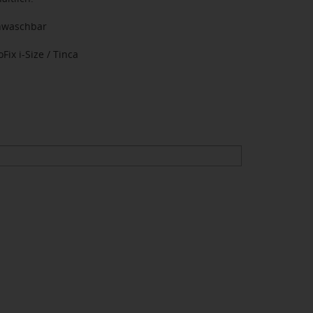
nwaschbar
ix i-Size / Tinca