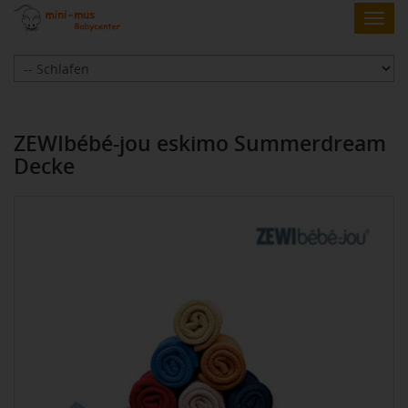
Skip
Toggl
to
navig
main
content
ZEWIbébé-jou eskimo Summerdream
Decke