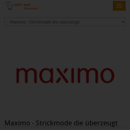
Skip
Toggl
to
navig
main
content
Maximo - Strickmode die überzeugt