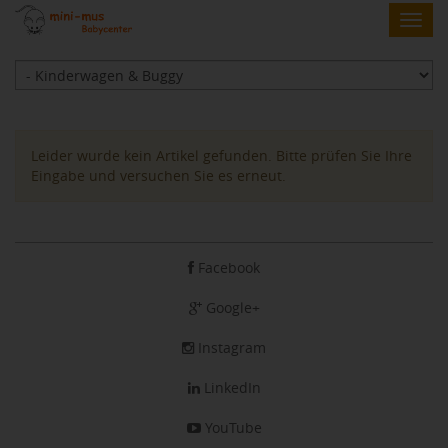
Skip
Toggl
to
navig
main
content
Kinderwagen
Leider wurde kein Artikel gefunden. Bitte prüfen Sie Ihre
&
Eingabe und versuchen Sie es erneut.
Buggy
Facebook
Google+
Instagram
LinkedIn
YouTube